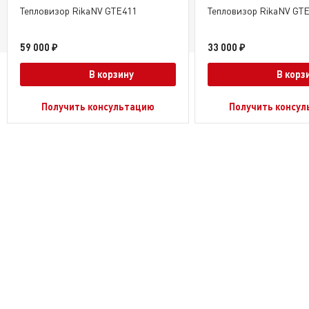
Тепловизор RikaNV GTE411
Тепловизор RikaNV GT
59 000 ₽
33 000 ₽
В корзину
В корз
Получить консультацию
Получить консу