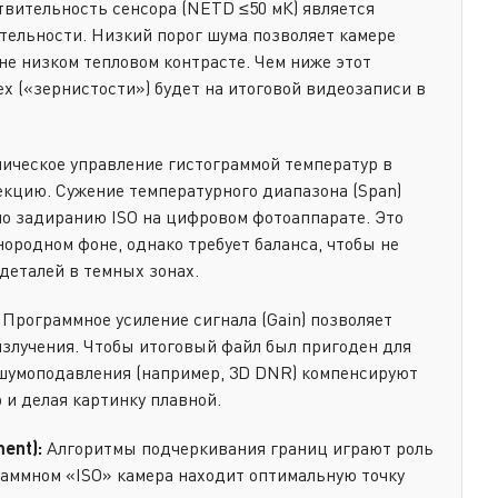
твительность сенсора (NETD ≤50 мК) является
ельности. Низкий порог шума позволяет камере
не низком тепловом контрасте. Чем ниже этот
х («зернистости») будет на итоговой видеозаписи в
ческое управление гистограммой температур в
екцию. Сужение температурного диапазона (Span)
но задиранию ISO на цифровом фотоаппарате. Это
ородном фоне, однако требует баланса, чтобы не
деталей в темных зонах.
Программное усиление сигнала (Gain) позволяет
излучения. Чтобы итоговый файл был пригоден для
шумоподавления (например, 3D DNR) компенсируют
 и делая картинку плавной.
ent):
Алгоритмы подчеркивания границ играют роль
аммном «ISO» камера находит оптимальную точку