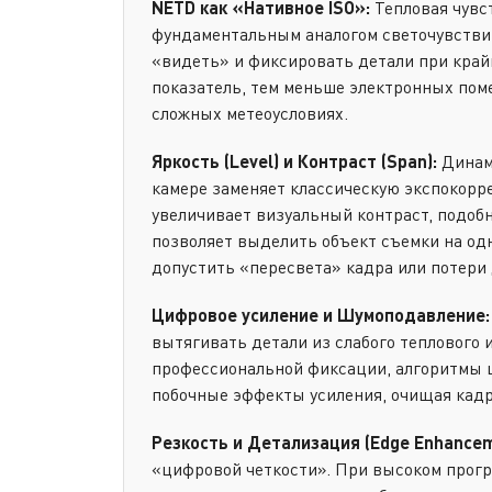
NETD как «Нативное ISO»:
Тепловая чувс
фундаментальным аналогом светочувствит
«видеть» и фиксировать детали при край
показатель, тем меньше электронных поме
сложных метеоусловиях.
Яркость (Level) и Контраст (Span):
Динами
камере заменяет классическую экспокорр
увеличивает визуальный контраст, подоб
позволяет выделить объект съемки на одн
допустить «пересвета» кадра или потери 
Цифровое усиление и Шумоподавление:
вытягивать детали из слабого теплового 
профессиональной фиксации, алгоритмы 
побочные эффекты усиления, очищая кадр
Резкость и Детализация (Edge Enhancem
«цифровой четкости». При высоком прогр