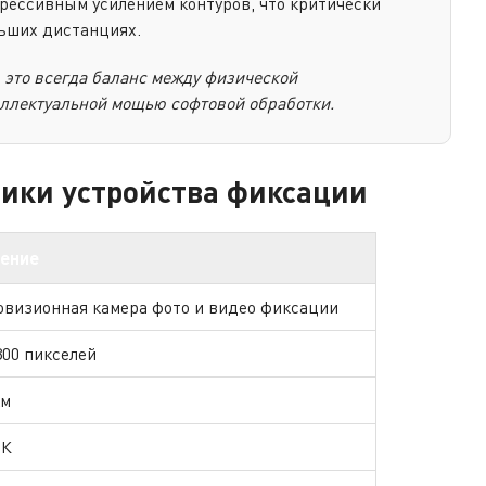
рессивным усилением контуров, что критически
ьших дистанциях.
 это всегда баланс между физической
еллектуальной мощью софтовой обработки.
тики устройства фиксации
ение
овизионная камера фото и видео фиксации
300 пикселей
км
мК