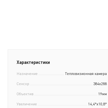
Xарактеристики
Назначение
Тепловизионная камера
Сенсор
384x288
Объектив
19мм
Увеличение
14,4°x10,8°