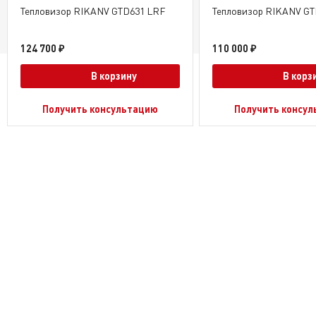
Тепловизор RIKANV GTD631 LRF
Тепловизор RIKANV GT
124 700 ₽
110 000 ₽
В корзину
В корз
Получить консультацию
Получить консу