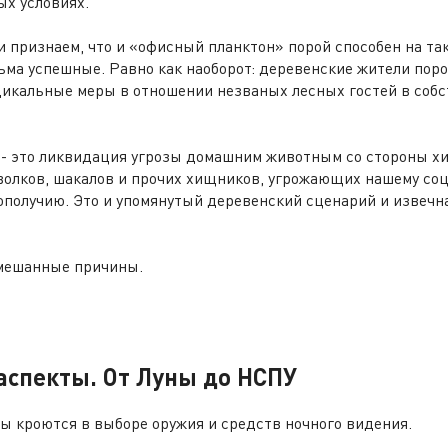
ых условиях.
 признаем, что и «офисный планктон» порой способен на та
ьма успешные. Равно как наоборот: деревенские жители пор
икальные меры в отношении незваных лесных гостей в собс
- это ликвидация угрозы домашним животным со стороны х
 волков, шакалов и прочих хищников, угрожающих нашему со
ополучию. Это и упомянутый деревенский сценарий и извечн
смешанные причины.
аспекты.
От Луны до НСПУ
ы кроются в выборе оружия и средств ночного видения.