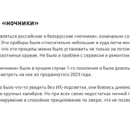
 «ночники»
оявляться российские и белорусские «ночники», изначально с
 Эти приборы были относительно небольшие и куда легче мон
о, что эти прицелы можно было установить не только на пото
охотничье оружие. Не было и проблем с сервисом и ремонтом
очники» были в лучшем случае 1-го поколения и были доволь
мотреть на них из продвинутого 2023 года.
о было что-то увидеть без ИК-подсветки, они боялись дневно
и крупных калибров. Но при всех своих недостатках ночной 
бнаружение и спокойное прицеливание по зверю, что не позв