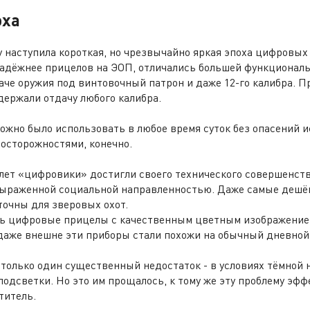
оха
у наступила короткая, но чрезвычайно яркая эпоха цифровых
адёжнее прицелов на ЭОП, отличались большей функционал
аче оружия под винтовочный патрон и даже 12-го калибра. П
ержали отдачу любого калибра.
ожно было использовать в любое время суток без опасений и
осторожностями, конечно.
 лет «цифровики» достигли своего технического совершенств
выраженной социальной направленностью. Даже самые деш
очны для зверовых охот.
ись цифровые прицелы с качественным цветным изображени
даже внешне эти приборы стали похожи на обычный дневной
только один существенный недостаток - в условиях тёмной 
подсветки. Но это им прощалось, к тому же эту проблему эф
титель.