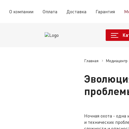
О компании
Оплата
Доставка
Гарантия
М
Ка
Главная
Медиацентр
Эволюция
проблем
Ночная охота - одна 
и технических пробл
сложности и опаснос