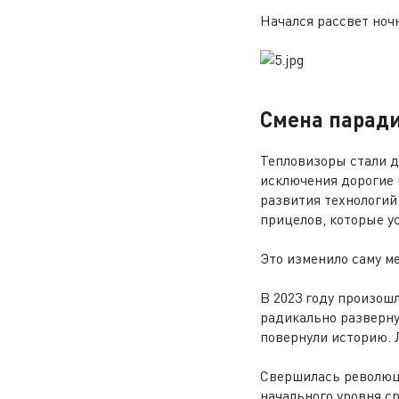
Начался рассвет ночн
Смена парад
Тепловизоры стали до
исключения дорогие 
развития технологий
прицелов, которые у
Это изменило саму м
В 2023 году произошл
радикально разверну
повернули историю. 
Свершилась революци
начального уровня ср