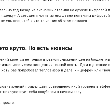
вально год назад из экономии ставили на оружие цифровой п
ляделку». А сегодня многие из них давно поменяли цифровой
не слышал, чтобы кто-то из них об этом пожалел.
это круто.
Но есть нюансы
ений кроется не только в резком снижении цен на бюджетн
 изменилась сама концепция ночной охоты. Да и в дневное 
о хоть раз попробовал тепловизор в деле, к «цифре» или «н
пловизионный прицел даёт совершенно иной уровень в эффе
отник чувствует себя полубогом в ночном лесу.
к просто.