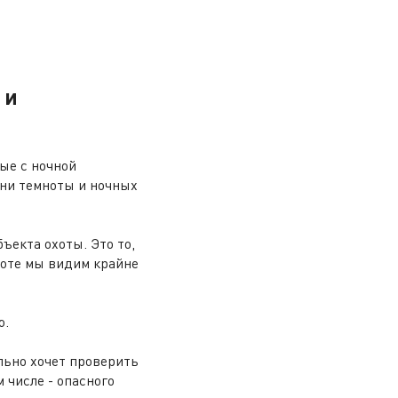
 и
ые с ночной
зни темноты и ночных
ъекта охоты. Это то,
хоте мы видим крайне
ю.
ельно хочет проверить
 числе - опасного