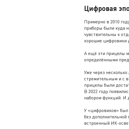
Цифровая эп
Примерно в 2010 год
приборы были куда н
чувствительны к отд
хорошие цифровики д
А ещё эти прицелы м
определёнными пред
Уже через несколько
стремительным и с 
прицелы были достат
В 2022 году появил
набором функций. И 
У «цифровиков» был 
без дополнительной 
встроенный ИК-осве