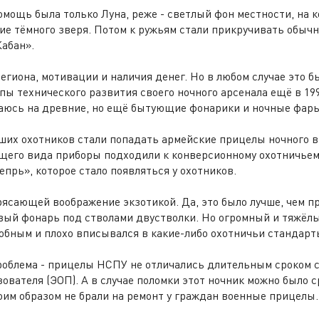
омощь была только Луна, реже - светлый фон местности, на 
е тёмного зверя. Потом к ружьям стали прикручивать обыч
Кабан».
егиона, мотивации и наличия денег. Но в любом случае это б
пы технического развития своего ночного арсенала ещё в 199
аюсь на древние, но ещё бытующие фонарики и ночные фары
наших охотников стали попадать армейские прицелы ночного 
щего вида приборы подходили к конверсионному охотничьем
епрь», которое стало появляться у охотников.
трясающей воображение экзотикой. Да, это было лучше, чем 
вый фонарь под стволами двустволки. Но огромный и тяжё
обным и плохо вписывался в какие-либо охотничьи стандарт
роблема - прицелы НСПУ не отличались длительным сроком 
ователя (ЭОП). А в случае поломки этот ночник можно было с
им образом не брали на ремонт у граждан военные прицелы. 