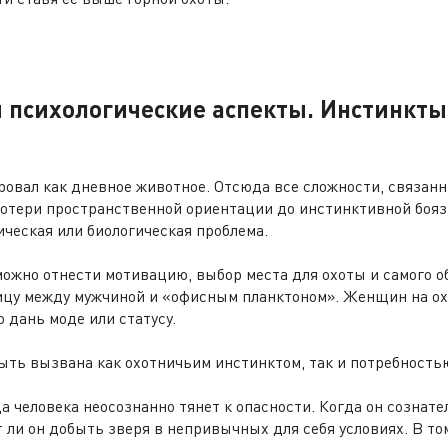
 психологические аспекты.
Инстинкты
овал как дневное животное. Отсюда все сложности, связанн
потери пространственной ориентации до инстинктивной боя
ическая или биологическая проблема.
ожно отнести мотивацию, выбор места для охоты и самого об
ицу между мужчиной и «офисным планктоном». Женщин на о
о дань моде или статусу.
ыть вызвана как охотничьим инстинктом, так и потребность
а человека неосознанно тянет к опасности. Когда он сознат
т ли он добыть зверя в непривычных для себя условиях. В том