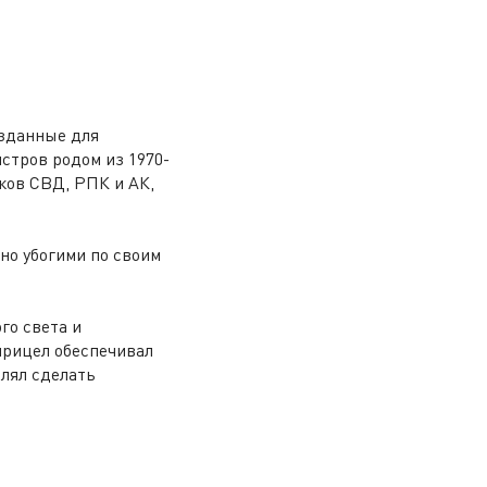
озданные для
стров родом из 1970-
мков СВД, РПК и АК,
.
но убогими по своим
го света и
прицел обеспечивал
олял сделать