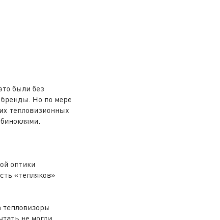
это были без
 бренды. Но по мере
гих тепловизионных
 биноклями.
ной оптики
ость «тепляков»
а тепловизоры
чтать не могли.