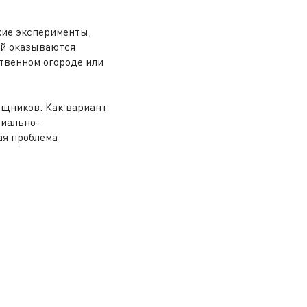
кие эксперименты,
ой оказываются
твенном огороде или
ищников. Как вариант
циально-
ая проблема