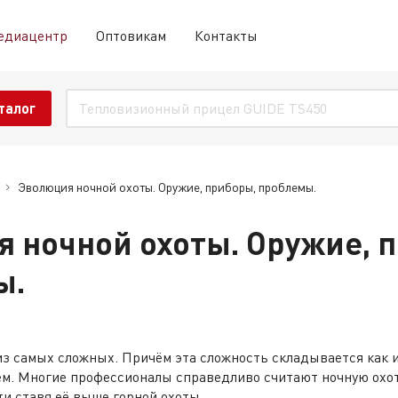
едиацентр
Оптовикам
Контакты
талог
Эволюция ночной охоты. Оружие, приборы, проблемы.
 ночной охоты. Оружие, 
ы.
из самых сложных. Причём эта сложность складывается как и
ем. Многие профессионалы справедливо считают ночную охот
ти ставя её выше горной охоты.