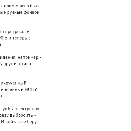
котором можно было
ные ручные фонари,
ыл прогресс. Я
0-х и теперь с
.
видения, например -
у оружию типа
прикрученный
лый военный НСПУ
ы.
службы электронно-
разу выбросить -
И сейчас не берут.