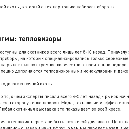
ой охоты, который с тех пор только набирает обороты.
игмы: тепловизоры
ступны для охотников всего лишь лет 8-10 назад. Поначалу 
приборы, на которых специализировались только серьёзные
 на рынок вышло огромное количество относительно недоро
спешно дополняются тепловизионными монокулярами и даже
етодологию ночной охоты.
о то, о чём эксперты писали всего 4-5 лет назад - рынок ноч
лся в сторону тепловизоров. Мода, технологии и эффективн
Любая охотничья выставка это показывает во всей красе.
я: «тепляки» перестали быть экзотикой для элиты. Цены н
авнялись с ценами на «цифру», о чём мы пару лет назад и ме