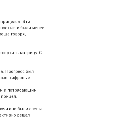
 прицелов. Эти
ьностью и были менее
роще говоря,
спортить матрицу. С
а. Прогресс был
ёвые цифровые
ем и потрясающим
 прицел.
ночи они были слепы
фективно решал