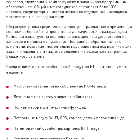
сенсоров, электронных комплектующих и заканчивая программным
обеспечением. Общий штат сотрудников составляет боле 1000
человек, среди которых имеется несколько отделов, занимающихся
исключительно исследованиями.
Общая доля рынка среди тепловизоров для гражданского применения
составляет более 15-ти процентов и увеличивается с каждым годом.
Компания взяла курс на постоянное расширение и удовлетворение
запросов в меняющихся условиях. Постоянная обратная связь с
клиентами, позволяет моментально подстраиваться под возникающие
задачи и находить оптимальное решение, не выходящее за границы
бюджетного сегмента.
Среди отличительных особенностей продуктов HTI Instruments можно
выделить:
Многолетняя гарантия на собственные ИК-Матрицы;
Двухканальная система видения в биноклях;
Полный набор мультимедийных функций;
Встроенные модули Wi-Fi, GPS, компас, датчик положения и др;
Патентованный обработчик картинок (HTI Image);
Кристально чистая оптика из Германия;